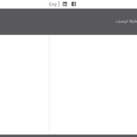
|
Eng
مية ترست