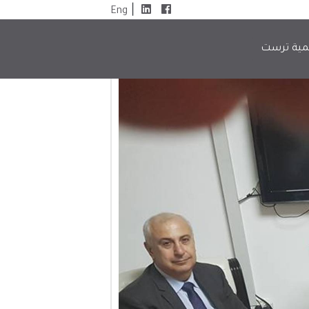
|
Eng
مية ترست